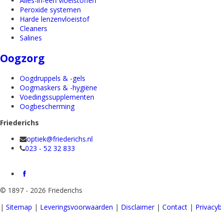
Alles-in-een vloeistoffen
Peroxide systemen
Harde lenzenvloeistof
Cleaners
Salines
Oogzorg
Oogdruppels & -gels
Oogmaskers & -hygiëne
Voedingssupplementen
Oogbescherming
Friederichs
optiek@friederichs.nl
023 - 52 32 833
©
1897 - 2026 Friederichs
|
Sitemap
|
Leveringsvoorwaarden
|
Disclaimer
|
Contact
|
Privacyb