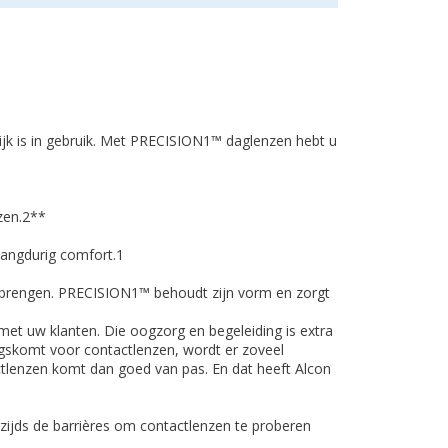
ijk is in gebruik. Met PRECISION1™ daglenzen hebt u
zen.2**
angdurig comfort.1
anbrengen. PRECISION1™ behoudt zijn vorm en zorgt
et uw klanten. Die oogzorg en begeleiding is extra
ngskomt voor contactlenzen, wordt er zoveel
ctlenzen komt dan goed van pas. En dat hee­ft Alcon
jds de barrières om contactlenzen te proberen