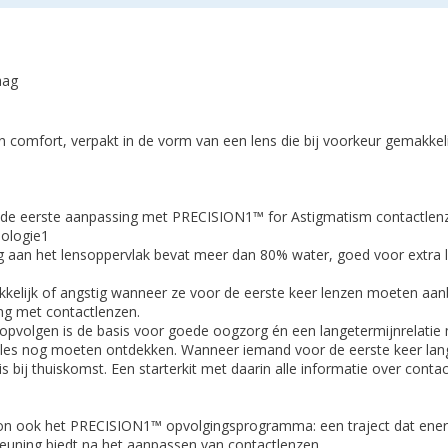
aag
n comfort, verpakt in de vorm van een lens die bij voorkeur gemakkel
 de eerste aanpassing met PRECISION1™ for Astigmatism contactlen
ologie1
 aan het lensoppervlak bevat meer dan 80% water, goed voor extra l
kkelijk of angstig wanneer ze voor de eerste keer lenzen moeten a
ing met contactlenzen.
pvolgen is de basis voor goede oogzorg én een langetermijnrelatie m
e alles nog moeten ontdekken. Wanneer iemand voor de eerste keer la
 bij thuiskomst. Een starterkit met daarin alle informatie over conta
 ook het PRECISION1™ opvolgingsprogramma: een traject dat enerzi
euning biedt na het aanpassen van contactlenzen.