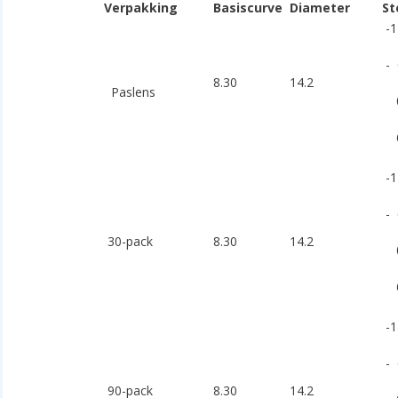
Verpakking
Basiscurve
Diameter
-1
- 
8.30
14.2
Paslens
0.
6.
-1
- 
30-pack
8.30
14.2
0.
6.
-1
- 
90-pack
8.30
14.2