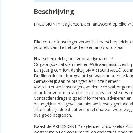
Beschrijving
PRECISION1™ daglenzen, een antwoord op elke vr
Elke contactlensdrager verwacht haarscherp zicht e
voor elk van die behoe­ften een antwoord klaar.
Haarscherp zicht, ook voor astigmaten1*
Oogzorgspecialisten melden 99% aanpassucces bij
Langdurig comfort dankzij SMARTSURFACE® techn
De flinterdunne, hoogwaardige waterhoudende laag
Gemakkelijk aan te brengen en uit te nemen1
Vooral nieuwe lensdragers voelen zich wat ongema
daardoor voor een vlotte en positieve eerste ervar
Contactlensdragers goed informeren, adviseren en o
belangrijk in het geval van nieuwe lensdragers di
informatie gedeeld dat een deel daarvan weer weg is
dus goed begrepen.
Naast de PRECISION1™ daglenzen ontwikkelde Alcon
wegneemt bij de consument, en anderzijds onderst