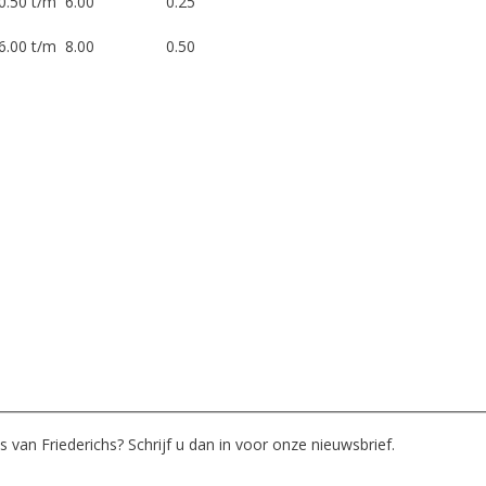
50 t/m 6.00
0.25
00 t/m 8.00
0.50
 van Friederichs? Schrijf u dan in voor onze nieuwsbrief.