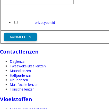
Naam
E-mailadres
Ik heb het
privacybeleid
van Friederichs gelezen en ga hi
AANMELDEN
Contactlenzen
Daglenzen
Tweewekelijkse lenzen
Maandlenzen
Halfjaarlenzen
Kleurlenzen
Multifocale lenzen
Torische lenzen
Vloeistoffen