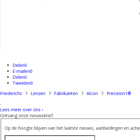
0.
6.
Delen
0
E-mailen
0
Delen
0
Tweeten
0
Friederichs
Lenzen
Fabrikanten
Alcon
Precision1®
-
Lees meer over ons ›
Ontvang onze nieuwsbrief
Op de hoogte blijven van het laatste nieuws, aanbiedingen en acties