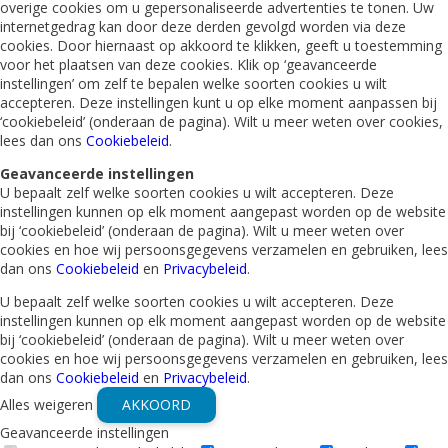
overige cookies om u gepersonaliseerde advertenties te tonen. Uw
internetgedrag kan door deze derden gevolgd worden via deze
cookies. Door hiernaast op akkoord te klikken, geeft u toestemming
voor het plaatsen van deze cookies. Klik op ‘geavanceerde
instellingen’ om zelf te bepalen welke soorten cookies u wilt
accepteren. Deze instellingen kunt u op elke moment aanpassen bij
‘cookiebeleid’ (onderaan de pagina). Wilt u meer weten over cookies,
lees dan ons
Cookiebeleid
.
Geavanceerde instellingen
U bepaalt zelf welke soorten cookies u wilt accepteren. Deze
instellingen kunnen op elk moment aangepast worden op de website
bij ‘cookiebeleid’ (onderaan de pagina). Wilt u meer weten over
cookies en hoe wij persoonsgegevens verzamelen en gebruiken, lees
dan ons
Cookiebeleid
en
Privacybeleid
.
U bepaalt zelf welke soorten cookies u wilt accepteren. Deze
instellingen kunnen op elk moment aangepast worden op de website
bij ‘cookiebeleid’ (onderaan de pagina). Wilt u meer weten over
cookies en hoe wij persoonsgegevens verzamelen en gebruiken, lees
dan ons
Cookiebeleid
en
Privacybeleid
.
Alles weigeren
AKKOORD
Geavanceerde instellingen