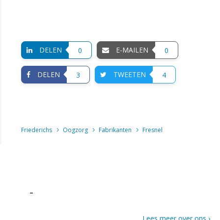
DELEN
E-MAILEN
0
0
DELEN
TWEETEN
3
4
Friederichs
Oogzorg
Fabrikanten
Fresnel
-
Lees meer over ons ›