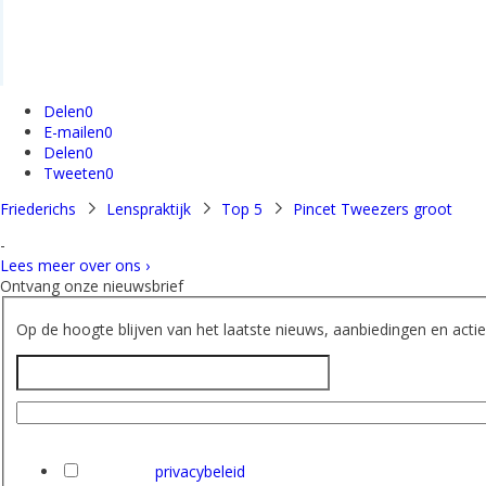
Delen
0
E-mailen
0
Delen
0
Tweeten
0
Friederichs
Lenspraktijk
Top 5
Pincet Tweezers groot
-
Lees meer over ons ›
Ontvang onze nieuwsbrief
Op de hoogte blijven van het laatste nieuws, aanbiedingen en acties
Naam
E-mailadres
Ik heb het
privacybeleid
van Friederichs gelezen en ga hi