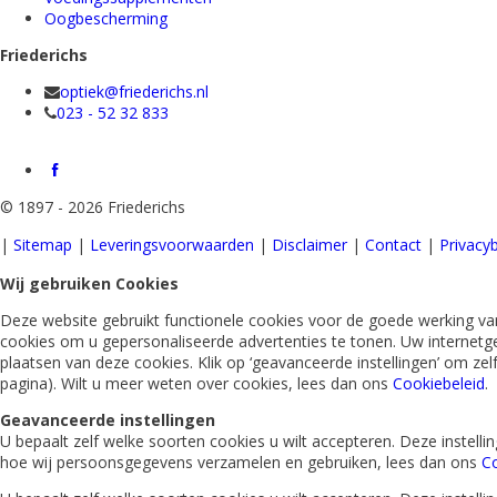
Oogbescherming
Friederichs
optiek@friederichs.nl
023 - 52 32 833
©
1897 - 2026 Friederichs
|
Sitemap
|
Leveringsvoorwaarden
|
Disclaimer
|
Contact
|
Privacyb
Wij gebruiken Cookies
Deze website gebruikt functionele cookies voor de goede werking van
cookies om u gepersonaliseerde advertenties te tonen. Uw internetg
plaatsen van deze cookies. Klik op ‘geavanceerde instellingen’ om ze
pagina). Wilt u meer weten over cookies, lees dan ons
Cookiebeleid
.
Geavanceerde instellingen
U bepaalt zelf welke soorten cookies u wilt accepteren. Deze instel
hoe wij persoonsgegevens verzamelen en gebruiken, lees dan ons
Co