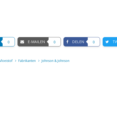
E-MAILEN
DELEN
TW
0
0
0
Vloeistof
Fabrikanten
Johnson & Johnson