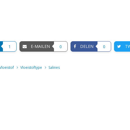
E-MAILEN
DELEN
TW
1
0
0
Vloeistof
Vloeistoftype
Salines