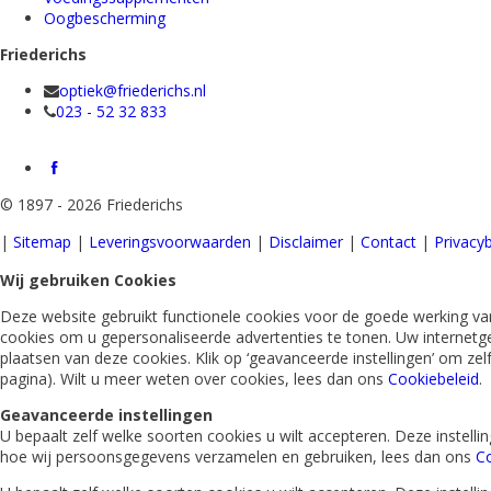
Oogbescherming
Friederichs
optiek@friederichs.nl
023 - 52 32 833
©
1897 - 2026 Friederichs
|
Sitemap
|
Leveringsvoorwaarden
|
Disclaimer
|
Contact
|
Privacyb
Wij gebruiken Cookies
Deze website gebruikt functionele cookies voor de goede werking van
cookies om u gepersonaliseerde advertenties te tonen. Uw internetg
plaatsen van deze cookies. Klik op ‘geavanceerde instellingen’ om ze
pagina). Wilt u meer weten over cookies, lees dan ons
Cookiebeleid
.
Geavanceerde instellingen
U bepaalt zelf welke soorten cookies u wilt accepteren. Deze instel
hoe wij persoonsgegevens verzamelen en gebruiken, lees dan ons
Co