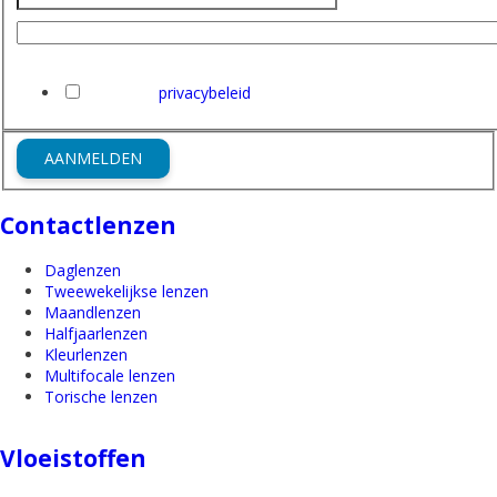
E-mailadres
Ik heb het
privacybeleid
van Friederichs gelezen en ga hi
AANMELDEN
Contactlenzen
Daglenzen
Tweewekelijkse lenzen
Maandlenzen
Halfjaarlenzen
Kleurlenzen
Multifocale lenzen
Torische lenzen
Vloeistoffen