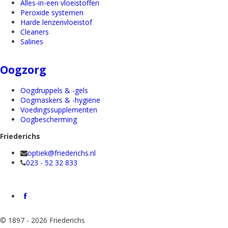
Alles-in-een vloeistoffen
Peroxide systemen
Harde lenzenvloeistof
Cleaners
Salines
Oogzorg
Oogdruppels & -gels
Oogmaskers & -hygiëne
Voedingssupplementen
Oogbescherming
Friederichs
optiek@friederichs.nl
023 - 52 32 833
©
1897 - 2026 Friederichs