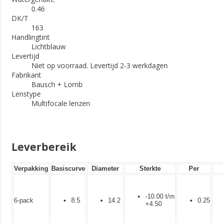
0.46
DK/T
163
Handlingtint
Lichtblauw
Levertijd
Niet op voorraad. Levertijd 2-3 werkdagen
Fabrikant
Bausch + Lomb
Lenstype
Multifocale lenzen
Leverbereik
Verpakking
Basiscurve
Diameter
Sterkte
Per
-10.00 t/m
6-pack
8.5
14.2
0.25
+4.50