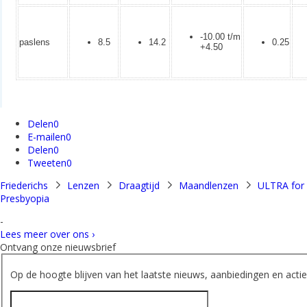
-10.00 t/m
paslens
8.5
14.2
0.25
+4.50
Delen
0
E-mailen
0
Delen
0
Tweeten
0
Friederichs
Lenzen
Draagtijd
Maandlenzen
ULTRA for
Presbyopia
-
Lees meer over ons ›
Ontvang onze nieuwsbrief
Op de hoogte blijven van het laatste nieuws, aanbiedingen en acties
Naam