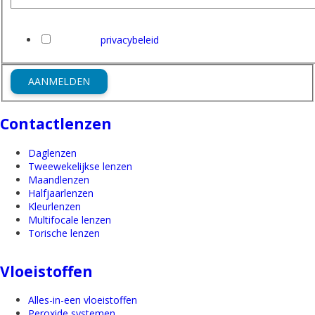
E-mailadres
Ik heb het
privacybeleid
van Friederichs gelezen en ga hi
AANMELDEN
Contactlenzen
Daglenzen
Tweewekelijkse lenzen
Maandlenzen
Halfjaarlenzen
Kleurlenzen
Multifocale lenzen
Torische lenzen
Vloeistoffen
Alles-in-een vloeistoffen
Peroxide systemen