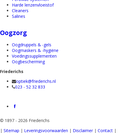
Harde lenzenvloeistof
Cleaners
Salines
Oogzorg
Oogdruppels & -gels
Oogmaskers & -hygiëne
Voedingssupplementen
Oogbescherming
Friederichs
optiek@friederichs.nl
023 - 52 32 833
©
1897 - 2026 Friederichs
|
Sitemap
|
Leveringsvoorwaarden
|
Disclaimer
|
Contact
|