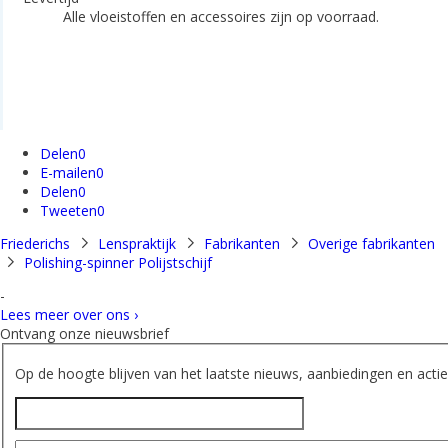
Alle vloeistoffen en accessoires zijn op voorraad.
Delen
0
E-mailen
0
Delen
0
Tweeten
0
Friederichs
Lenspraktijk
Fabrikanten
Overige fabrikanten
Polishing-spinner Polijstschijf
-
Lees meer over ons ›
Ontvang onze nieuwsbrief
Op de hoogte blijven van het laatste nieuws, aanbiedingen en acties
Naam