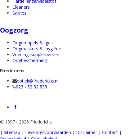
Harde lenzenvloeistof
Cleaners
Salines
Oogzorg
Oogdruppels & -gels
Oogmaskers & -hygiëne
Voedingssupplementen
Oogbescherming
Friederichs
optiek@friederichs.nl
023 - 52 32 833
©
1897 - 2026 Friederichs
|
Sitemap
|
Leveringsvoorwaarden
|
Disclaimer
|
Contact
|
Privacybeleid
|
Cookiebeleid