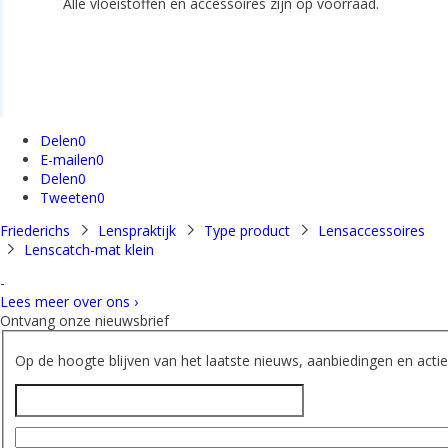
Alle vloeistoffen en accessoires zijn op voorraad.
Delen
0
E-mailen
0
Delen
0
Tweeten
0
Friederichs
Lenspraktijk
Type product
Lensaccessoires
Lenscatch-mat klein
-
Lees meer over ons ›
Ontvang onze nieuwsbrief
Op de hoogte blijven van het laatste nieuws, aanbiedingen en acties
Naam