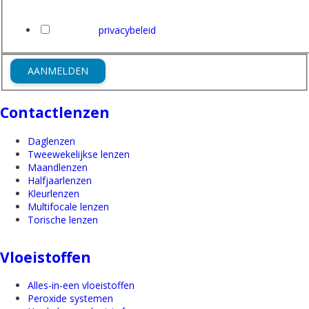
E-mailadres
Ik heb het
privacybeleid
van Friederichs gelezen en ga hi
AANMELDEN
Contactlenzen
Daglenzen
Tweewekelijkse lenzen
Maandlenzen
Halfjaarlenzen
Kleurlenzen
Multifocale lenzen
Torische lenzen
Vloeistoffen
Alles-in-een vloeistoffen
Peroxide systemen