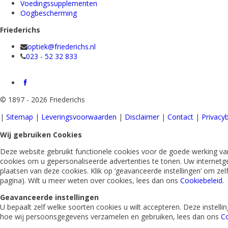
Voedingssupplementen
Oogbescherming
Friederichs
optiek@friederichs.nl
023 - 52 32 833
©
1897 - 2026 Friederichs
|
Sitemap
|
Leveringsvoorwaarden
|
Disclaimer
|
Contact
|
Privacyb
Wij gebruiken Cookies
Deze website gebruikt functionele cookies voor de goede werking van
cookies om u gepersonaliseerde advertenties te tonen. Uw internetg
plaatsen van deze cookies. Klik op ‘geavanceerde instellingen’ om ze
pagina). Wilt u meer weten over cookies, lees dan ons
Cookiebeleid
.
Geavanceerde instellingen
U bepaalt zelf welke soorten cookies u wilt accepteren. Deze instel
hoe wij persoonsgegevens verzamelen en gebruiken, lees dan ons
Co