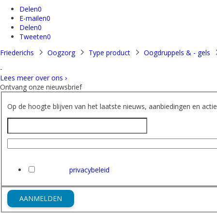
Delen
0
E-mailen
0
Delen
0
Tweeten
0
Friederichs
Oogzorg
Type product
Oogdruppels & - gels
-
Lees meer over ons ›
Ontvang onze nieuwsbrief
Op de hoogte blijven van het laatste nieuws, aanbiedingen en acties
Naam
E-mailadres
Ik heb het
privacybeleid
van Friederichs gelezen en ga hi
AANMELDEN