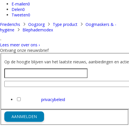
E-mailen
0
Delen
0
Tweeten
0
Friederichs
Oogzorg
Type product
Oogmaskers & -
hygiëne
Blephademodex
-
Lees meer over ons ›
Ontvang onze nieuwsbrief
Op de hoogte blijven van het laatste nieuws, aanbiedingen en acties
Naam
E-mailadres
Ik heb het
privacybeleid
van Friederichs gelezen en ga hi
AANMELDEN