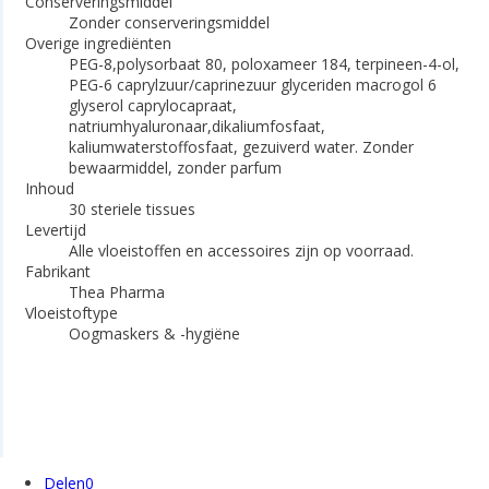
Conserveringsmiddel
Zonder conserveringsmiddel
Overige ingrediënten
PEG-8,polysorbaat 80, poloxameer 184, terpineen-4-ol,
PEG-6 caprylzuur/caprinezuur glyceriden macrogol 6
glyserol caprylocapraat,
natriumhyaluronaar,dikaliumfosfaat,
kaliumwaterstoffosfaat, gezuiverd water. Zonder
bewaarmiddel, zonder parfum
Inhoud
30 steriele tissues
Levertijd
Alle vloeistoffen en accessoires zijn op voorraad.
Fabrikant
Thea Pharma
Vloeistoftype
Oogmaskers & -hygiëne
Delen
0