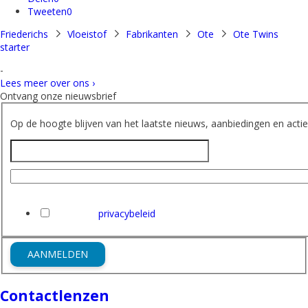
Tweeten
0
Friederichs
Vloeistof
Fabrikanten
Ote
Ote Twins
starter
-
Lees meer over ons ›
Ontvang onze nieuwsbrief
Op de hoogte blijven van het laatste nieuws, aanbiedingen en acties
Naam
E-mailadres
Ik heb het
privacybeleid
van Friederichs gelezen en ga hi
AANMELDEN
Contactlenzen