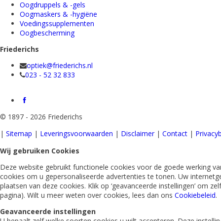
Oogdruppels & -gels
Oogmaskers & -hygiëne
Voedingssupplementen
Oogbescherming
Friederichs
optiek@friederichs.nl
023 - 52 32 833
©
1897 - 2026 Friederichs
|
Sitemap
|
Leveringsvoorwaarden
|
Disclaimer
|
Contact
|
Privacyb
Wij gebruiken Cookies
Deze website gebruikt functionele cookies voor de goede werking van
cookies om u gepersonaliseerde advertenties te tonen. Uw internetg
plaatsen van deze cookies. Klik op ‘geavanceerde instellingen’ om ze
pagina). Wilt u meer weten over cookies, lees dan ons
Cookiebeleid
.
Geavanceerde instellingen
U bepaalt zelf welke soorten cookies u wilt accepteren. Deze instel