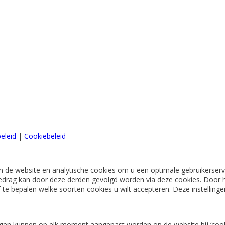
eleid
|
Cookiebeleid
 de website en analytische cookies om u een optimale gebruikerserva
edrag kan door deze derden gevolgd worden via deze cookies. Door h
lf te bepalen welke soorten cookies u wilt accepteren. Deze instellin
lingen kunnen op elk moment aangepast worden op de website bij ‘cook