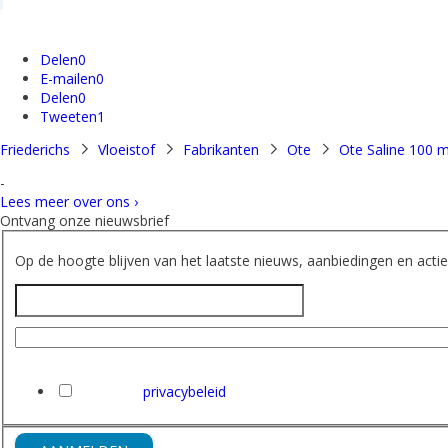
Delen
0
E-mailen
0
Delen
0
Tweeten
1
Friederichs
Vloeistof
Fabrikanten
Ote
Ote Saline 100 m
-
Lees meer over ons ›
Ontvang onze nieuwsbrief
Op de hoogte blijven van het laatste nieuws, aanbiedingen en acties
Naam
E-mailadres
Ik heb het
privacybeleid
van Friederichs gelezen en ga hi