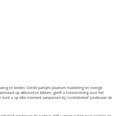
ring te bieden. Derde partijen plaatsen marketing en overige
iernaast op akkoord te klikken, geeft u toestemming voor het
gen kunt u op elke moment aanpassen bij ‘cookiebeleid’ (onderaan de
iebeleid’ (onderaan de pagina). Wilt u meer weten over cookies en