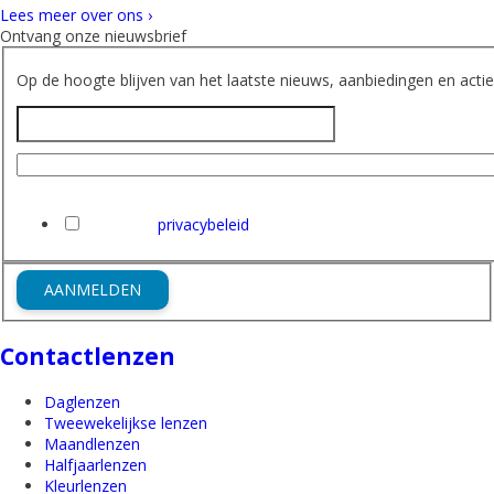
Lees meer over ons ›
Ontvang onze nieuwsbrief
Op de hoogte blijven van het laatste nieuws, aanbiedingen en acties
Naam
E-mailadres
Ik heb het
privacybeleid
van Friederichs gelezen en ga hi
AANMELDEN
Contactlenzen
Daglenzen
Tweewekelijkse lenzen
Maandlenzen
Halfjaarlenzen
Kleurlenzen