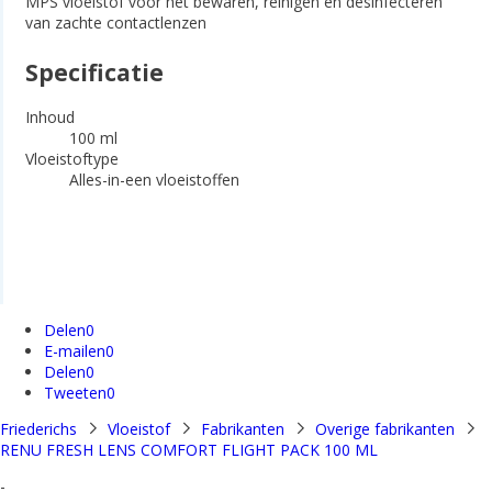
MPS vloeistof voor het bewaren, reinigen en desinfecteren
van zachte contactlenzen
Specificatie
Inhoud
100 ml
Vloeistoftype
Alles-in-een vloeistoffen
Delen
0
E-mailen
0
Delen
0
Tweeten
0
Friederichs
Vloeistof
Fabrikanten
Overige fabrikanten
RENU FRESH LENS COMFORT FLIGHT PACK 100 ML
-