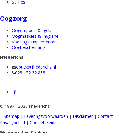
Salines
Oogzorg
Oogdruppels & -gels
Oogmaskers & -hygiëne
Voedingssupplementen
Oogbescherming
Friederichs
optiek@friederichs.nl
023 - 52 32 833
©
1897 - 2026 Friederichs
|
Sitemap
|
Leveringsvoorwaarden
|
Disclaimer
|
Contact
|
Privacybeleid
|
Cookiebeleid
Wij gebruiken Cookies