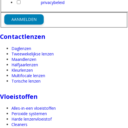
Ik heb het
privacybeleid
van Friederichs gelezen en ga hi
AANMELDEN
Contactlenzen
Daglenzen
Tweewekelijkse lenzen
Maandlenzen
Halfjaarlenzen
Kleurlenzen
Multifocale lenzen
Torische lenzen
Vloeistoffen
Alles-in-een vloeistoffen
Peroxide systemen
Harde lenzenvloeistof
Cleaners