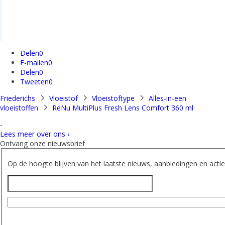
Delen
0
E-mailen
0
Delen
0
Tweeten
0
Friederichs
Vloeistof
Vloeistoftype
Alles-in-een
vloeistoffen
ReNu MultiPlus Fresh Lens Comfort 360 ml
-
Lees meer over ons ›
Ontvang onze nieuwsbrief
Op de hoogte blijven van het laatste nieuws, aanbiedingen en acties
Naam
E-mailadres