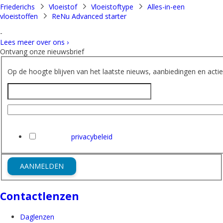
Friederichs
Vloeistof
Vloeistoftype
Alles-in-een
vloeistoffen
ReNu Advanced starter
-
Lees meer over ons ›
Ontvang onze nieuwsbrief
Op de hoogte blijven van het laatste nieuws, aanbiedingen en acties
Naam
E-mailadres
Ik heb het
privacybeleid
van Friederichs gelezen en ga hi
AANMELDEN
Contactlenzen
Daglenzen