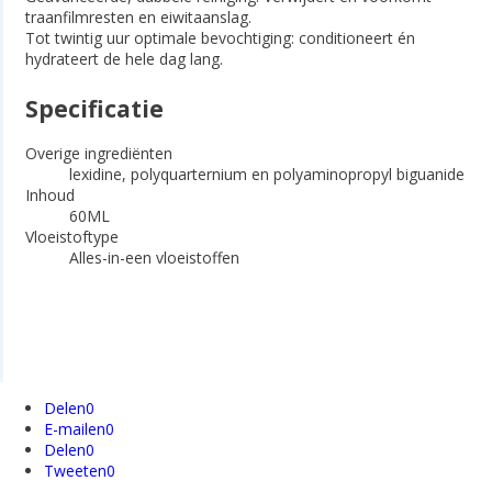
traanfilmresten en eiwitaanslag.
Tot twintig uur optimale bevochtiging: conditioneert én
hydrateert de hele dag lang.
Specificatie
Overige ingrediënten
lexidine, polyquarternium en polyaminopropyl biguanide
Inhoud
60ML
Vloeistoftype
Alles-in-een vloeistoffen
Delen
0
E-mailen
0
Delen
0
Tweeten
0