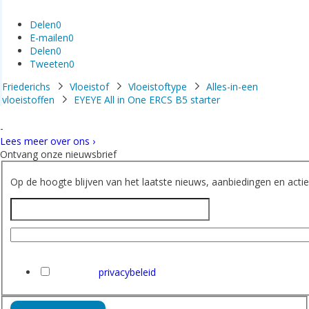
Delen
0
E-mailen
0
Delen
0
Tweeten
0
Friederichs
Vloeistof
Vloeistoftype
Alles-in-een
vloeistoffen
EYEYE All in One ERCS B5 starter
-
Lees meer over ons ›
Ontvang onze nieuwsbrief
Op de hoogte blijven van het laatste nieuws, aanbiedingen en acties
Naam
E-mailadres
Ik heb het
privacybeleid
van Friederichs gelezen en ga hi